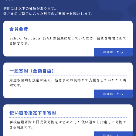
寄附には以下の種類があります。
皆さまのご都合に合った形でのご支援をお願いします。
会員会費
School Aid Japan(SAJ)の会員になっていただき、会費を寄附にあて
る制度です。
一般寄附（金額自由）
用途も金額も規定は無く、皆さまのお気持ちで支援をしていただく寄
附です。
使い道を指定する寄附
学校建設寄附や孤児院寄附をはじめとした使い道から指定して寄附で
きる制度です。