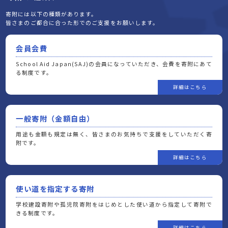
寄附には以下の種類があります。
皆さまのご都合に合った形でのご支援をお願いします。
会員会費
School Aid Japan(SAJ)の会員になっていただき、会費を寄附にあて
る制度です。
一般寄附（金額自由）
用途も金額も規定は無く、皆さまのお気持ちで支援をしていただく寄
附です。
使い道を指定する寄附
学校建設寄附や孤児院寄附をはじめとした使い道から指定して寄附で
きる制度です。