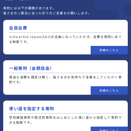
寄附には以下の種類があります。
皆さまのご都合に合った形でのご支援をお願いします。
会員会費
School Aid Japan(SAJ)の会員になっていただき、会費を寄附にあて
る制度です。
一般寄附（金額自由）
用途も金額も規定は無く、皆さまのお気持ちで支援をしていただく寄
附です。
使い道を指定する寄附
学校建設寄附や孤児院寄附をはじめとした使い道から指定して寄附で
きる制度です。